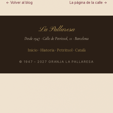
← Volver al blog
La página de la calle →
La Pallaresa
Desde 1947 · Calle de Petritxol, 11 · Barcelona
Inicio
·
Historia
·
Petritxol
·
Català
© 1947 – 2027 GRANJA LA PALLARESA