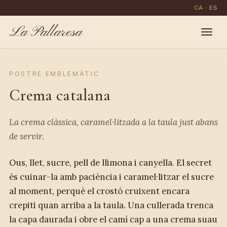
CA
·
ES
La Pallaresa
POSTRE EMBLEMÀTIC
Crema catalana
La crema clàssica, caramel·litzada a la taula just abans
de servir.
Ous, llet, sucre, pell de llimona i canyella. El secret
és cuinar-la amb paciència i caramel·litzar el sucre
al moment, perquè el crostó cruixent encara
crepiti quan arriba a la taula. Una cullerada trenca
la capa daurada i obre el camí cap a una crema suau